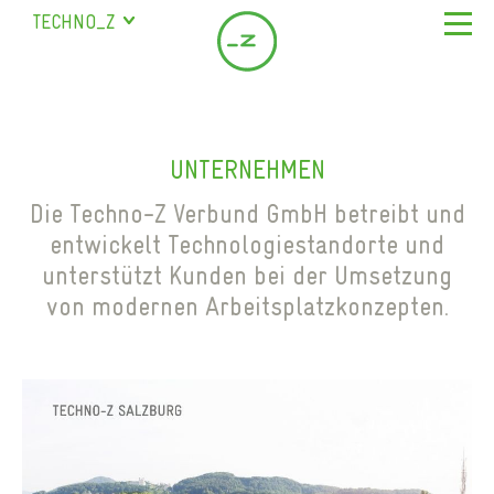
TECHNO_Z
SALZBURG
URSTEIN
ÜBER UNS
STUDENTENHEIM
UNTERNEHMEN
STANDORT & SERVICE
BISCHOFSHOFEN
UNTERNEHMEN
LEISTUNGEN
SEMINARRAUM
ÜBERSICHT & FIRMEN
SAALFELDEN
MEILENSTEINE
Die Techno-Z Verbund GmbH betreibt und
BÜROS MIETEN
MARIAPFARR
NEWS
entwickelt Technologiestandorte und
TEAM
HALLE MIETEN
Previous
unterstützt Kunden bei der Umsetzung
KONTAKT
LAGER MIETEN
von modernen Arbeitsplatzkonzepten.
DE
EN