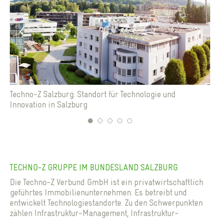
Techno-Z Salzburg: Standort für Technologie und
Ne
Innovation in Salzburg
Sa
1
2
3
4
5
Next
TECHNO-Z GRUPPE IM BUNDESLAND SALZBURG
Die Techno-Z Verbund GmbH ist ein privatwirtschaftlich
geführtes Immobilienunternehmen. Es betreibt und
entwickelt Technologiestandorte. Zu den Schwerpunkten
zählen Infrastruktur-Management, Infrastruktur-