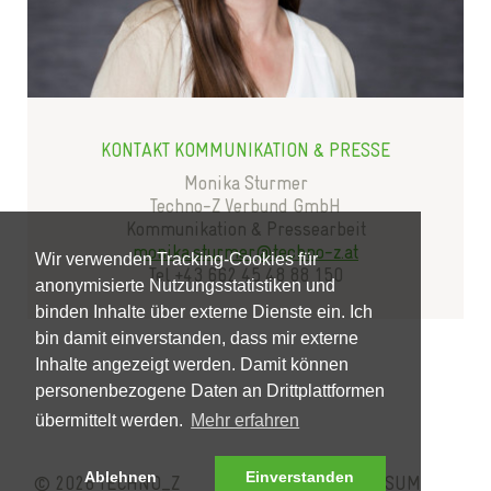
KONTAKT KOMMUNIKATION & PRESSE
Monika Sturmer
Techno-Z Verbund GmbH
Kommunikation & Pressearbeit
monika.sturmer@techno-z.at
Wir verwenden Tracking-Cookies für
Tel +43 662 45 48 88 150
anonymisierte Nutzungsstatistiken und
binden Inhalte über externe Dienste ein. Ich
bin damit einverstanden, dass mir externe
Inhalte angezeigt werden. Damit können
personenbezogene Daten an Drittplattformen
übermittelt werden.
Mehr erfahren
Ablehnen
Einverstanden
© 2026 TECHNO_Z
KONTAKT
IMPRESSUM