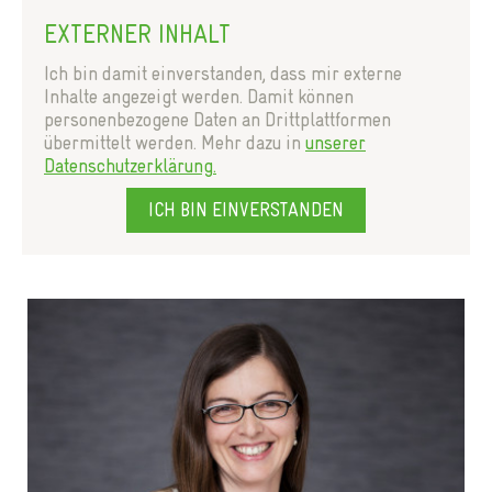
EXTERNER INHALT
Ich bin damit einverstanden, dass mir externe
Inhalte angezeigt werden. Damit können
personenbezogene Daten an Drittplattformen
übermittelt werden. Mehr dazu in
unserer
Datenschutzerklärung.
ICH BIN EINVERSTANDEN