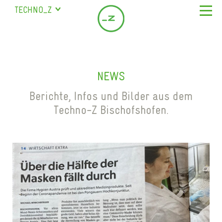
TECHNO_Z
SALZBURG
URSTEIN
ÜBER UNS
STUDENTENHEIM
UNTERNEHMEN
STANDORT & SERVICE
BISCHOFSHOFEN
NEWS
LEISTUNGEN
SEMINARRAUM
ÜBERSICHT & FIRMEN
SAALFELDEN
MEILENSTEINE
Berichte, Infos und Bilder aus dem
BÜROS MIETEN
MARIAPFARR
NEWS
Techno-Z Bischofshofen.
TEAM
HALLE MIETEN
KONTAKT
LAGER MIETEN
DE
EN