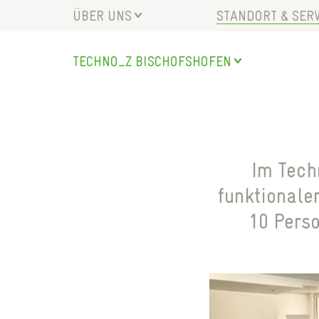
ÜBER UNS
STANDORT & SERV
UNTERNEHMEN
SEMINARRAUM
TECHNO_Z
BISCHOFSHOFEN
LEISTUNGEN
BÜROS MIETEN
SALZBURG
MEILENSTEINE
HALLE MIETEN
URSTEIN
TEAM
LAGER MIETEN
STUDENTENHEIM
BISCHOFSHOFEN
Im Tech
SAALFELDEN
funktionalen
MARIAPFARR
10 Pers