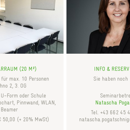
RRAUM (20 M²)
INFO & RESER
für max. 10 Personen
Sie haben noch
hno 2, 3. OG
 U-Form oder Schule
Seminarbetr
ipchart, Pinnwand, WLAN,
Natascha Poga
Beamer
Tel. +43 662 45 
€ 50,00 (+ 20% MwSt)
natascha.pogatschni