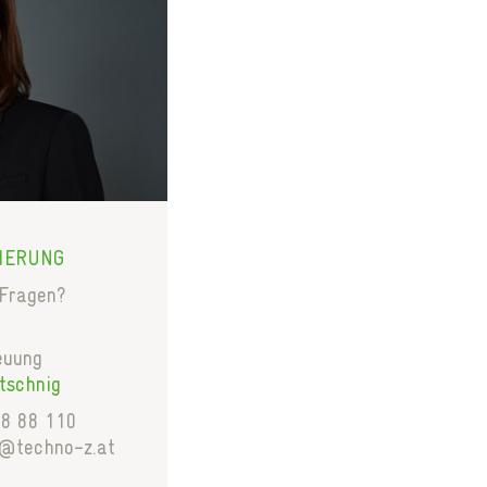
VIERUNG
 Fragen?
euung
tschnig
48 88 110
g@techno-z.at